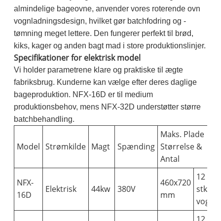
almindelige bageovne, anvender vores roterende ovn
vognladningsdesign, hvilket gør batchfodring og -
tømning meget lettere. Den fungerer perfekt til brød,
kiks, kager og anden bagt mad i store produktionslinjer.
Specifikationer for elektrisk model
Vi holder parametrene klare og praktiske til ægte
fabriksbrug. Kunderne kan vælge efter deres daglige
bageproduktion. NFX-16D er til medium
produktionsbehov, mens NFX-32D understøtter større
batchbehandling.
Maks. Plade
Model
Strømkilde
Magt
Spænding
Størrelse &
Antal
12
NFX-
460x720
Elektrisk
44kw
380V
stk (1
16D
mm
vogn)
12