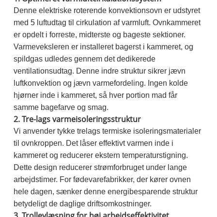
Denne elektriske roterende konvektionsovn er udstyret
med 5 luftudtag til cirkulation af varmluft. Ovnkammeret
er opdelt i forreste, midterste og bageste sektioner.
Varmeveksleren er installeret bagerst i kammeret, og
spildgas udledes gennem det dedikerede
ventilationsudtag. Denne indre struktur sikrer jævn
luftkonvektion og jævn varmefordeling. Ingen kolde
hjørner inde i kammeret, så hver portion mad får
samme bagefarve og smag.
2. Tre-lags varmeisoleringsstruktur
Vi anvender tykke trelags termiske isoleringsmaterialer
til ovnkroppen. Det låser effektivt varmen inde i
kammeret og reducerer ekstern temperaturstigning.
Dette design reducerer strømforbruget under lange
arbejdstimer. For fødevarefabrikker, der kører ovnen
hele dagen, sænker denne energibesparende struktur
betydeligt de daglige driftsomkostninger.
3. Trolleylæsning for høj arbejdseffektivitet