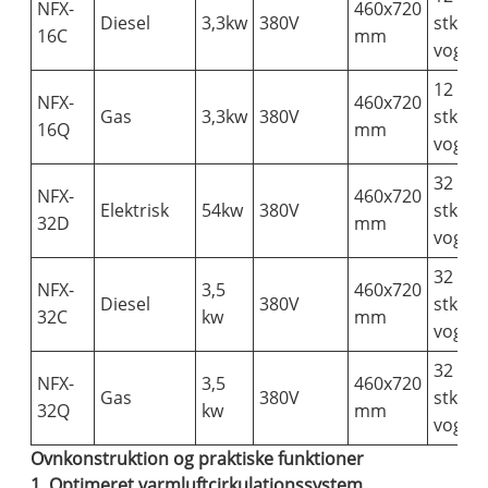
NFX-
460x720
Diesel
3,3kw
380V
stk (1
16C
mm
vogn)
12
NFX-
460x720
Gas
3,3kw
380V
stk (1
16Q
mm
vogn)
32
NFX-
460x720
Elektrisk
54kw
380V
stk (1
32D
mm
vogn)
32
NFX-
3,5
460x720
Diesel
380V
stk (1
32C
kw
mm
vogn)
32
NFX-
3,5
460x720
Gas
380V
stk (1
32Q
kw
mm
vogn)
Ovnkonstruktion og praktiske funktioner
1. Optimeret varmluftcirkulationssystem