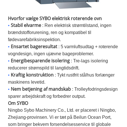
Hvorfor vælge SYBO elektrisk roterende ovn
Stabil elvarme
•
: Ren elektrisk strømtilstand, ingen
brændstofforurening, ren og kompatibel til
fødevarefabriksinspektion.
Ensartet bageresultat
•
: 5 varmluftsudtag + roterende
vogndesign, ingen ujævne bageproblemer.
Energibesparende isolering
•
: Tre-lags isolering
reducerer strømspild til langtidsdrift.
Kraftig konstruktion
•
: Tykt rustfrit stålhus forlænger
maskinens levetid.
Nem betjening af mandskab
•
: Trolleyfodringsdesign
sparer arbejdskraft og forbedrer output.
Om SYBO
Ningbo Sybo Machinery Co., Ltd. er placeret i Ningbo,
Zhejiang-provinsen. Vi er tæt på Beilun Ocean Port,
som bringer bekvem forsendelsesservice til globale